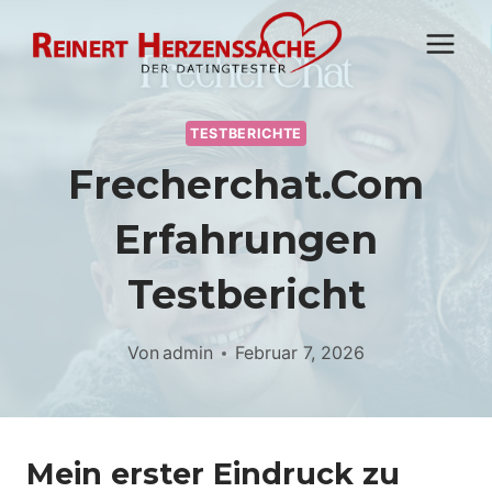
Zum
Inhalt
springen
TESTBERICHTE
Frecherchat.com
Erfahrungen
Testbericht
Von
admin
Februar 7, 2026
Mein erster Eindruck zu